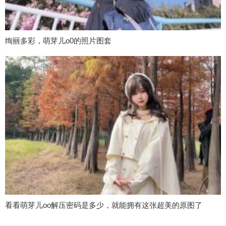
绚丽多彩，萌芽儿o0的照片图套
看看萌芽儿oo解压密码是多少，就能拥有这张超美的原图了