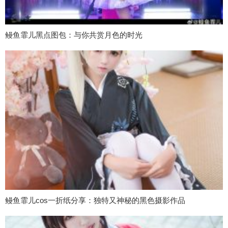
鳗鱼霏儿黑点图包：与你共赏月色的时光
鳗鱼霏儿cos一折纸分享：独特又神秘的黑色摄影作品