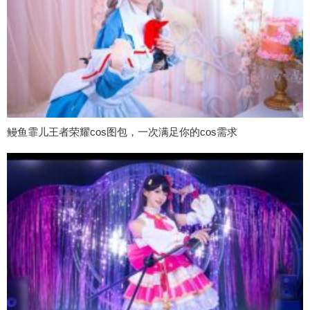
鳗鱼霏儿王者荣耀cos图包，一次满足你的cos需求