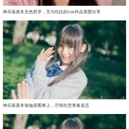
神乐坂真冬无色哲学，无与伦比的cos作品美图分享
神乐坂真冬瑜伽原图奉上，尽情欣赏青春姿态