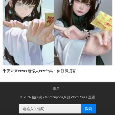
千夜未来coser电锯人cos合集：你值得拥有
首页
© 2026
拾娘院
- fsnmnnpooe原创
WordPress 主题
搜索