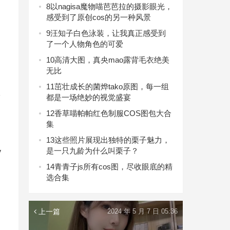
8
以nagisa魔物喵芭芭拉的摄影眼光，
感受到了原创cos的另一种风景
9
汪知子白色泳装，让我真正感受到
了一个人物角色的可爱
10
高清大图，真央mao露背毛衣绝美
无比
11
茁壮成长的菌烨tako原图，每一组
形
都是一场绝妙的视觉盛宴
12
香草喵帕帕红色制服COS图包大合
集
13
这些照片展现出独特的栗子魅力，
是一只九龄为什么叫栗子？
y
14
青青子js所有cos图，尽收眼底的精
选合集
上一篇
2024 年 5 月 7 日 05:36