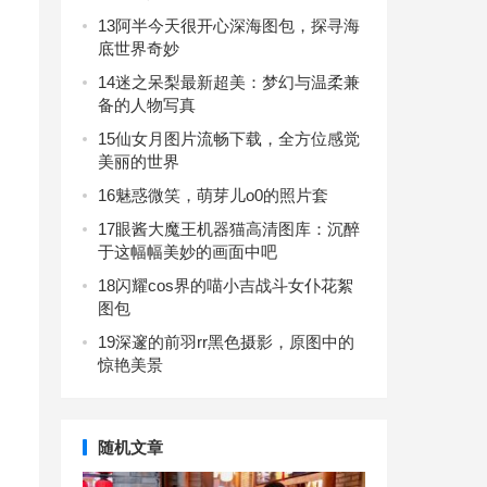
13
阿半今天很开心深海图包，探寻海
底世界奇妙
14
迷之呆梨最新超美：梦幻与温柔兼
备的人物写真
15
仙女月图片流畅下载，全方位感觉
美丽的世界
16
魅惑微笑，萌芽儿o0的照片套
17
眼酱大魔王机器猫高清图库：沉醉
于这幅幅美妙的画面中吧
18
闪耀cos界的喵小吉战斗女仆花絮
图包
19
深邃的前羽rr黑色摄影，原图中的
惊艳美景
随机文章