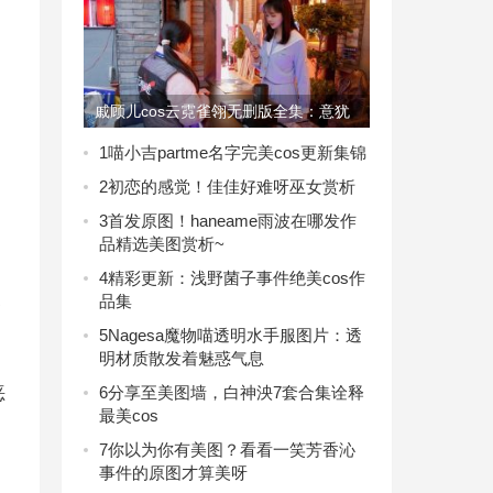
戚顾儿cos云霓雀翎无删版全集：意犹
未尽的美图鉴赏
1
喵小吉partme名字完美cos更新集锦
2
初恋的感觉！佳佳好难呀巫女赏析
3
首发原图！haneame雨波在哪发作
品精选美图赏析~
4
精彩更新：浅野菌子事件绝美cos作
品集
已
5
Nagesa魔物喵透明水手服图片：透
明材质散发着魅惑气息
6
分享至美图墙，白神泱7套合集诠释
恶
最美cos
7
你以为你有美图？看看一笑芳香沁
事件的原图才算美呀