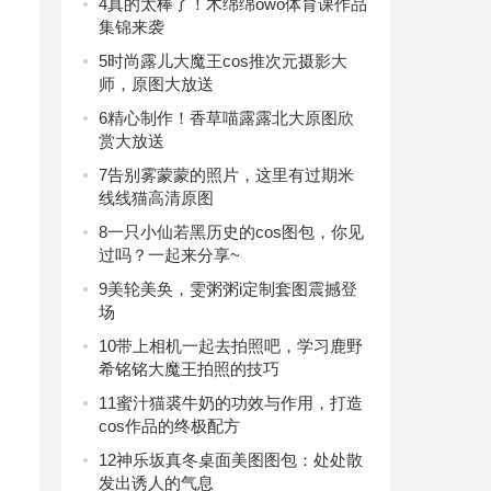
4
真的太棒了！木绵绵owo体育课作品
集锦来袭
5
时尚露儿大魔王cos推次元摄影大
师，原图大放送
6
精心制作！香草喵露露北大原图欣
赏大放送
7
告别雾蒙蒙的照片，这里有过期米
线线猫高清原图
8
一只小仙若黑历史的cos图包，你见
过吗？一起来分享~
9
美轮美奂，雯粥粥i定制套图震撼登
场
10
带上相机一起去拍照吧，学习鹿野
希铭铭大魔王拍照的技巧
11
蜜汁猫裘牛奶的功效与作用，打造
cos作品的终极配方
12
神乐坂真冬桌面美图图包：处处散
发出诱人的气息