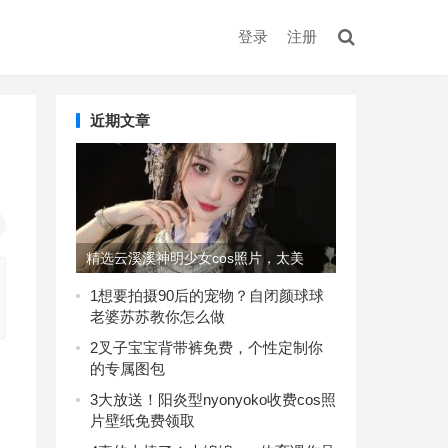
登录
注册
近期文章
精选云溪溪神明少女cos照片，太美
了，快来围观吧
1
想要拍摄90后的宠物？自闭颜球球
老婆苏苏教你怎么做
2
叉子宝宝背带裤免费，个性定制你
的专属图包
3
大放送！阳炎型nyonyoko收费cos照
片壁纸免费领取