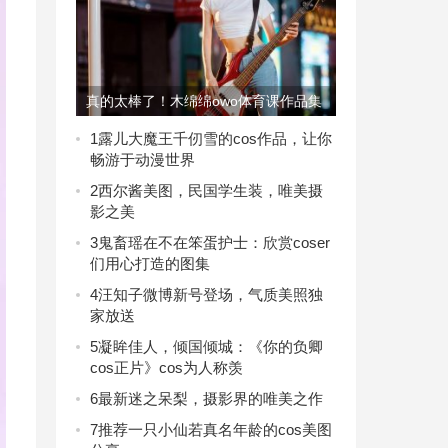
真的太棒了！木绵绵owo体育课作品集
锦来袭
1
露儿大魔王千仞雪的cos作品，让你
畅游于动漫世界
2
西尔酱美图，民国学生装，唯美摄
影之美
3
鬼畜瑶在不在笨蛋护士：欣赏coser
们用心打造的图集
4
汪知子微博新号登场，气质美照独
家放送
5
凝眸佳人，倾国倾城：《你的负卿
cos正片》cos为人称羡
6
最新迷之呆梨，摄影界的唯美之作
7
推荐一只小仙若真名年龄的cos美图