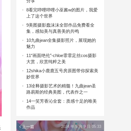
分享
8
看完哔哩哔哩小巫酱w的图片，我爱
上了这个世界
9
美图摄影蠢沫沫全部作品免费看全
集，感知美与真善美的共鸣
10
九曲jean全集摄影照片，展现她的
魅力
11
“画面绝伦”-chloe霏霏足丝cos摄影
大赏，欣赏纯粹之美
12
shika小鹿鹿五号房原图带你探索美
妙世界
13
诠释摄影艺术的精髓！九曲jean圣
路易斯的经典美图，代表作之一
14
一笑芳香沁全套：质感十足的唯美
作品
上一篇
2024 年 5 月 9 日 05:33
乐