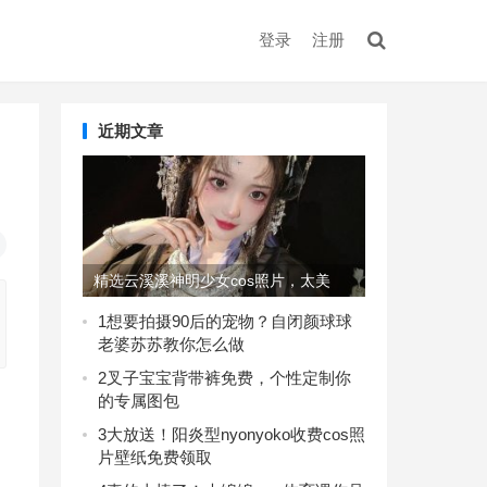
登录
注册
近期文章
精选云溪溪神明少女cos照片，太美
了，快来围观吧
1
想要拍摄90后的宠物？自闭颜球球
老婆苏苏教你怎么做
2
叉子宝宝背带裤免费，个性定制你
的专属图包
3
大放送！阳炎型nyonyoko收费cos照
片壁纸免费领取