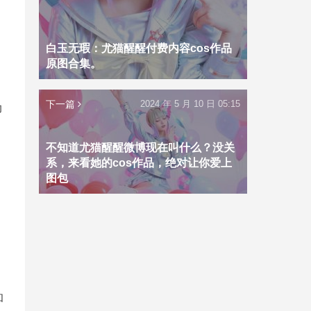
白玉无瑕：尤猫醒醒付费内容cos作品
原图合集。
下一篇
2024 年 5 月 10 日 05:15
助
不知道尤猫醒醒微博现在叫什么？没关
系，来看她的cos作品，绝对让你爱上
图包
和