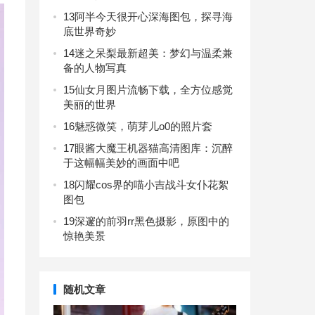
13
阿半今天很开心深海图包，探寻海
底世界奇妙
14
迷之呆梨最新超美：梦幻与温柔兼
备的人物写真
15
仙女月图片流畅下载，全方位感觉
美丽的世界
16
魅惑微笑，萌芽儿o0的照片套
17
眼酱大魔王机器猫高清图库：沉醉
于这幅幅美妙的画面中吧
18
闪耀cos界的喵小吉战斗女仆花絮
图包
19
深邃的前羽rr黑色摄影，原图中的
惊艳美景
随机文章