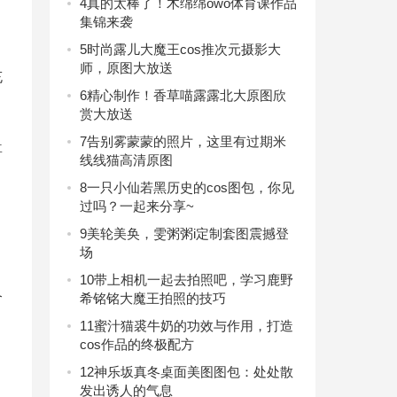
4
真的太棒了！木绵绵owo体育课作品
集锦来袭
5
时尚露儿大魔王cos推次元摄影大
师，原图大放送
充
6
精心制作！香草喵露露北大原图欣
赏大放送
7
告别雾蒙蒙的照片，这里有过期米
喜
线线猫高清原图
8
一只小仙若黑历史的cos图包，你见
过吗？一起来分享~
9
美轮美奂，雯粥粥i定制套图震撼登
场
10
带上相机一起去拍照吧，学习鹿野
个
希铭铭大魔王拍照的技巧
11
蜜汁猫裘牛奶的功效与作用，打造
cos作品的终极配方
12
神乐坂真冬桌面美图图包：处处散
发出诱人的气息