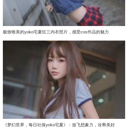
极致唯美的yoko宅夏狂三内衣照片，感受cos作品的魅力
《梦幻世界，每日社保yoko宅夏》：放飞想象力，诠释美好