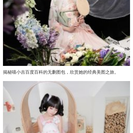
揭秘喵小吉百度百科的无删图包，欣赏她的经典美图之旅。