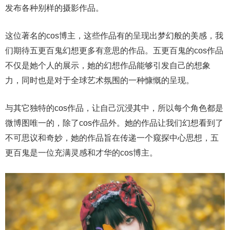
发布各种别样的摄影作品。
这位著名的cos博主，这些作品有的呈现出梦幻般的美感，我
们期待五更百鬼幻想更多有意思的作品。五更百鬼的cos作品
不仅是她个人的展示，她的幻想作品能够引发自己的想象
力，同时也是对于全球艺术氛围的一种慷慨的呈现。
与其它独特的cos作品，让自己沉浸其中，所以每个角色都是
微博图唯一的，除了cos作品外。她的作品让我们幻想看到了
不可思议和奇妙，她的作品旨在传递一个窥探中心思想，五
更百鬼是一位充满灵感和才华的cos博主。