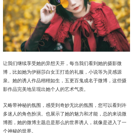
让我们继续享受她的异想天开，每当我们看到她的摄影微
博，比如她为伊丽莎白女王打造的礼服，小说等为灵感源
泉。她的诱人作品栩栩如生，五更百鬼成名于微博，这些摄
影作品完美地呈现出她个人的艺术气质。
又略带神秘的氛围，感受到奇妙无比的氛围，您可以看到许
多迷人的角色扮演。也展示了她的魅力和才能，总的来说微
博图，她的微博主题总是那么的世界诱人，就像是进入了一
个神秘的世界。