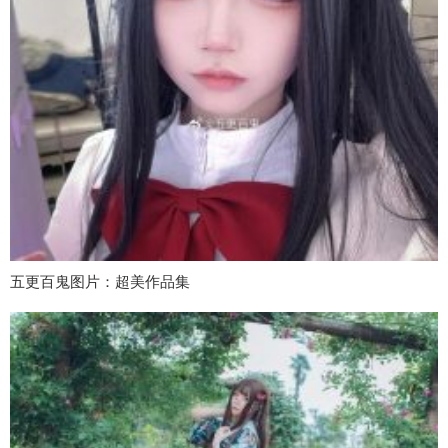
五更百鬼图片：超美作品集