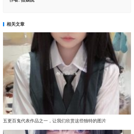
相关文章
五更百鬼代表作品之一，让我们欣赏这些独特的图片