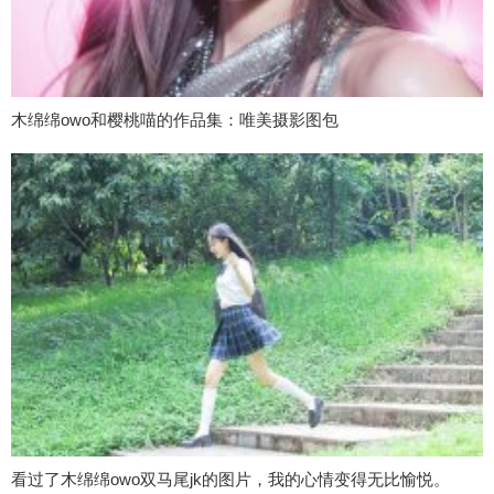
木绵绵owo和樱桃喵的作品集：唯美摄影图包
看过了木绵绵owo双马尾jk的图片，我的心情变得无比愉悦。