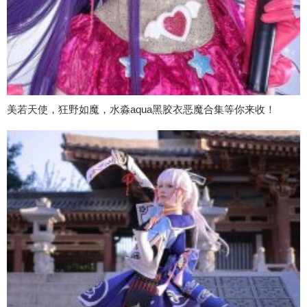
美若天使，狂野如魔，水淼aqua黑胶衣恶魔合集等你来收！