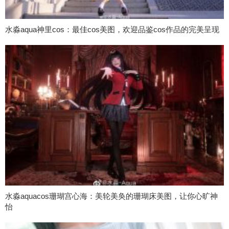
水淼aqua神里cos：最佳cos美图，欢迎品鉴cos作品的完美呈现
水淼aquacos珊瑚宫心海：美轮美奂的珊瑚床美图，让你心旷神
怡