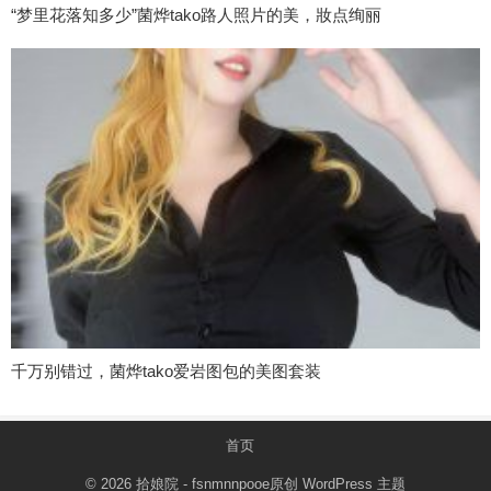
“梦里花落知多少”菌烨tako路人照片的美，妝点绚丽
千万别错过，菌烨tako爱岩图包的美图套装
首页
© 2026
拾娘院
- fsnmnnpooe原创
WordPress 主题