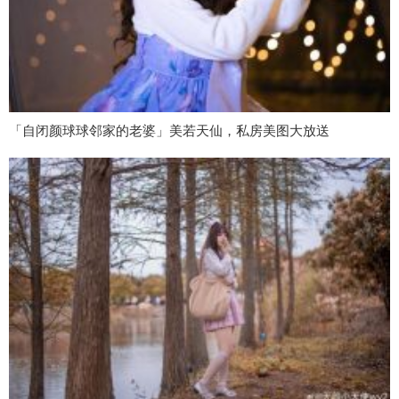
「自闭颜球球邻家的老婆」美若天仙，私房美图大放送