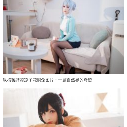
纵横驰骋凉凉子花涧兔图片：一览自然界的奇迹