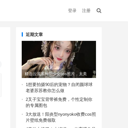
登录
注册
近期文章
精选云溪溪神明少女cos照片，太美
了，快来围观吧
1
想要拍摄90后的宠物？自闭颜球球
老婆苏苏教你怎么做
2
叉子宝宝背带裤免费，个性定制你
的专属图包
3
大放送！阳炎型nyonyoko收费cos照
片壁纸免费领取