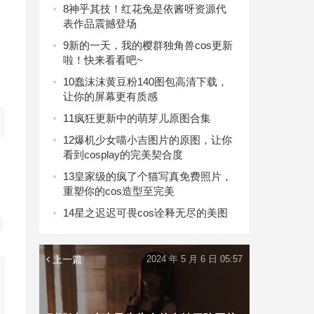
8
神乎其技！红花兔是依酱呀资源代
表作品震撼登场
9
新的一天，我的樱群独角兽cos更新
啦！快来看看吧~
。
10
蠢沫沫黄豆粉140图包高清下载，
让你的屏幕更有质感
11
疯狂更新中的萌芽儿原图合集
12
爆机少女喵小吉图片的原图，让你
看到cosplay的完美契合度
13
皇家级的疯了个猫写真免费照片，
重塑你的cos造型至完美
14
星之迟迟可畏cos诠释无尽的美图
上一篇
2024 年 5 月 6 日 05:57