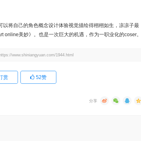
可以将自己的角色概念设计体验视觉描绘得栩栩如生，凉凉子最
rt online美妙》。也是一次巨大的机遇，作为一职业化的coser
.shiniangyuan.com/1944.html
打赏
52
赞