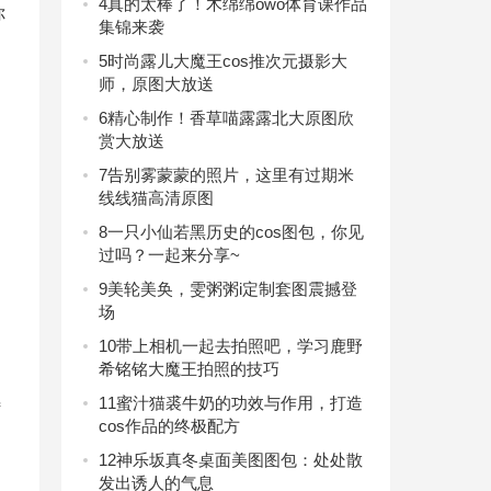
4
真的太棒了！木绵绵owo体育课作品
你
集锦来袭
5
时尚露儿大魔王cos推次元摄影大
师，原图大放送
6
精心制作！香草喵露露北大原图欣
赏大放送
7
告别雾蒙蒙的照片，这里有过期米
线线猫高清原图
8
一只小仙若黑历史的cos图包，你见
过吗？一起来分享~
9
美轮美奂，雯粥粥i定制套图震撼登
场
10
带上相机一起去拍照吧，学习鹿野
希铭铭大魔王拍照的技巧
11
蜜汁猫裘牛奶的功效与作用，打造
特
cos作品的终极配方
12
神乐坂真冬桌面美图图包：处处散
发出诱人的气息