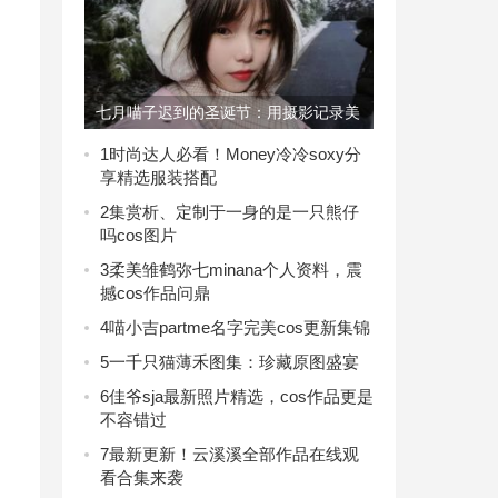
七月喵子迟到的圣诞节：用摄影记录美
丽时刻
1
时尚达人必看！Money冷冷soxy分
享精选服装搭配
2
集赏析、定制于一身的是一只熊仔
吗cos图片
3
柔美雏鹤弥七minana个人资料，震
撼cos作品问鼎
4
喵小吉partme名字完美cos更新集锦
5
一千只猫薄禾图集：珍藏原图盛宴
6
佳爷sja最新照片精选，cos作品更是
不容错过
7
最新更新！云溪溪全部作品在线观
看合集来袭