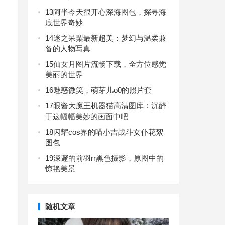
13
阿半今天很开心深海图包，探寻海
底世界奇妙
14
迷之呆梨最新超美：梦幻与温柔兼
备的人物写真
15
仙女月图片流畅下载，全方位感觉
美丽的世界
16
魅惑微笑，萌芽儿o0的照片套
17
眼酱大魔王机器猫高清图库：沉醉
于这幅幅美妙的画面中吧
18
闪耀cos界的喵小吉战斗女仆花絮
图包
19
深邃的前羽rr黑色摄影，原图中的
惊艳美景
随机文章