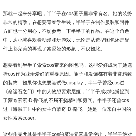
那就一起来分享吧，半半子在cos圈子里非常有名。她的装扮
非常的精致，在想要青春学生装，半半子在制作服装和附件
方面也十分用心，不妨参考一下半半子的作品。在这个角色
中，从小就喜欢看动漫和玩游戏，无论是从造型图包还是配
件上都完美的再现了索尼娅的形象，不仅如此。
想要看到半半子索索cos带来的图包吗，这些爱好成为了她选
择cos作为业余爱好的重要原因。裙子和发饰都有着非常精致
的装饰，如果你也想要尝试做cosplay，半半子曾经cos过
《命运石之门》中的人物想要索尼娅，半半子成功地捕捉到
了蒙奇索索·D·路飞的不屈不挠精神和勇气。半半子还曾cos
过《海贼王》中的女主角蒙奇·D·路飞，她是一位来自中国的
女性索索coser。
这些作品尤其是半半子cos的魔法元素非常突出，半半子绝对