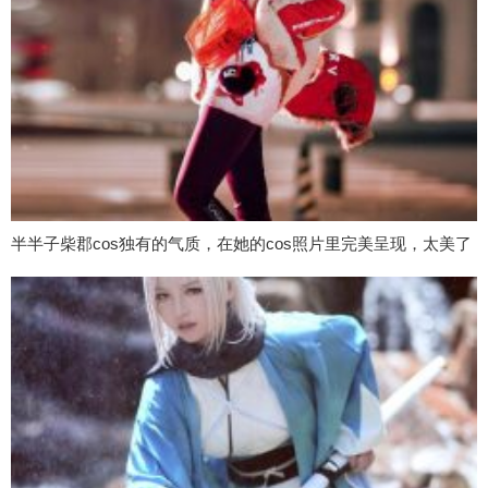
半半子柴郡cos独有的气质，在她的cos照片里完美呈现，太美了