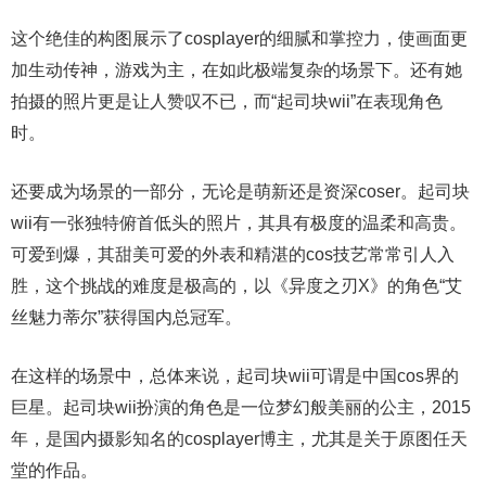
这个绝佳的构图展示了cosplayer的细腻和掌控力，使画面更
加生动传神，游戏为主，在如此极端复杂的场景下。还有她
拍摄的照片更是让人赞叹不已，而“起司块wii”在表现角色
时。
还要成为场景的一部分，无论是萌新还是资深coser。起司块
wii有一张独特俯首低头的照片，其具有极度的温柔和高贵。
可爱到爆，其甜美可爱的外表和精湛的cos技艺常常引人入
胜，这个挑战的难度是极高的，以《异度之刃X》的角色“艾
丝魅力蒂尔”获得国内总冠军。
在这样的场景中，总体来说，起司块wii可谓是中国cos界的
巨星。起司块wii扮演的角色是一位梦幻般美丽的公主，2015
年，是国内摄影知名的cosplayer博主，尤其是关于原图任天
堂的作品。