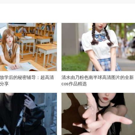
放学后的秘密辅导：超高清
清水由乃粉色南半球高清图片的全新
分享
cos作品精选