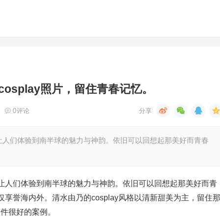
osplay照片，留住青春记忆。
0
评论
让人们体验到南半球的魅力与神韵。依旧可以回想起那美好而青春
让人们体验到南半球的魅力与神韵。依旧可以回想起那美好而青
享誉海内外。清水由乃的cosplay风格以清新甜美为主，留住
一件很好的案例。