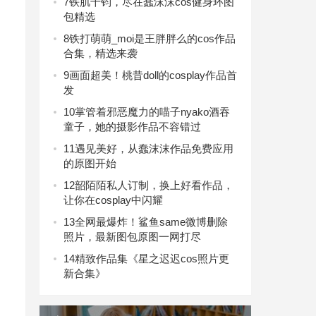
7
铁肌千钧，尽在蠢沫沫cos健身环图
包精选
8
铁打萌萌_moi是王胖胖么的cos作品
合集，精选来袭
9
画面超美！桃昔doll的cosplay作品首
发
10
掌管着邪恶魔力的喵子nyako酒吞
童子，她的摄影作品不容错过
11
遇见美好，从蠢沫沫作品免费应用
的原图开始
12
韶陌陌私人订制，换上好看作品，
让你在cosplay中闪耀
13
全网最爆炸！鲨鱼same微博删除
照片，最新图包原图一网打尽
14
精致作品集《星之迟迟cos照片更
新合集》