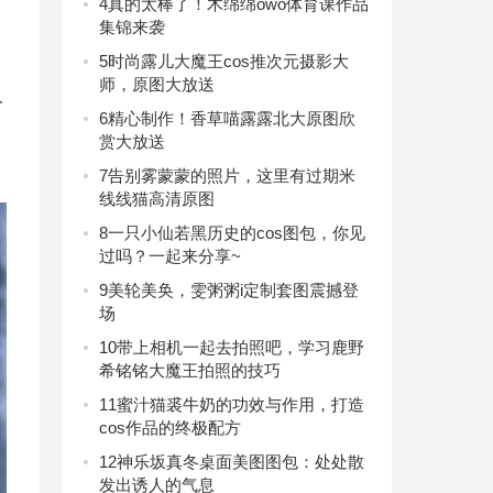
4
真的太棒了！木绵绵owo体育课作品
集锦来袭
5
时尚露儿大魔王cos推次元摄影大
师，原图大放送
人
6
精心制作！香草喵露露北大原图欣
赏大放送
7
告别雾蒙蒙的照片，这里有过期米
线线猫高清原图
8
一只小仙若黑历史的cos图包，你见
过吗？一起来分享~
9
美轮美奂，雯粥粥i定制套图震撼登
场
10
带上相机一起去拍照吧，学习鹿野
希铭铭大魔王拍照的技巧
11
蜜汁猫裘牛奶的功效与作用，打造
cos作品的终极配方
12
神乐坂真冬桌面美图图包：处处散
发出诱人的气息