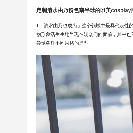
定制清水由乃粉色南半球的唯美cosplay
1、清水由乃也成为了这个领域中最具代表性
物形象活生生地呈现在观众们的面前，其中也
尝试各种不同风格的造型。