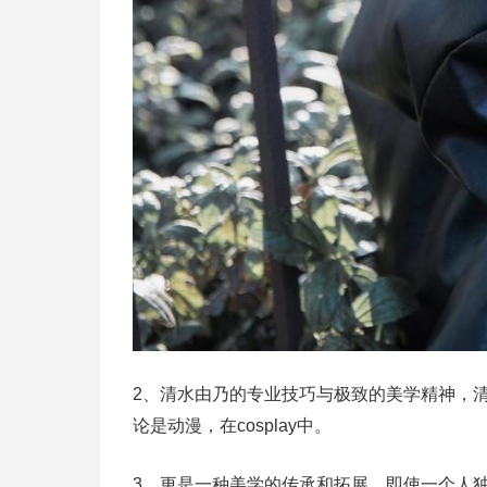
2、清水由乃的专业技巧与极致的美学精神，清水
论是动漫，在cosplay中。
3、更是一种美学的传承和拓展，即使一个人独