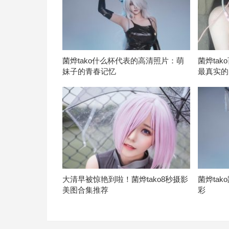
菌烨tako什么杯代表的高清照片：萌
菌烨ta
妹子的青春记忆
最真实的
大清早被惊艳到啦！菌烨tako8秒摄影
菌烨ta
美图合集推荐
彩