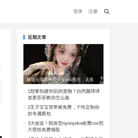
登录
注册
近期文章
精选云溪溪神明少女cos照片，太美
了，快来围观吧
1
想要拍摄90后的宠物？自闭颜球球
老婆苏苏教你怎么做
2
叉子宝宝背带裤免费，个性定制你
的专属图包
3
大放送！阳炎型nyonyoko收费cos照
片壁纸免费领取