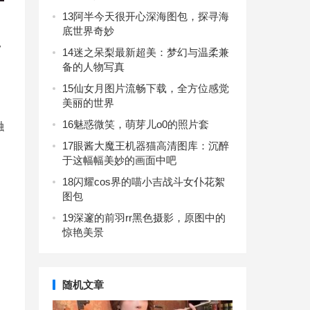
13
阿半今天很开心深海图包，探寻海
底世界奇妙
常
14
迷之呆梨最新超美：梦幻与温柔兼
备的人物写真
15
仙女月图片流畅下载，全方位感觉
美丽的世界
16
魅惑微笑，萌芽儿o0的照片套
融
17
眼酱大魔王机器猫高清图库：沉醉
于这幅幅美妙的画面中吧
18
闪耀cos界的喵小吉战斗女仆花絮
图包
19
深邃的前羽rr黑色摄影，原图中的
惊艳美景
随机文章