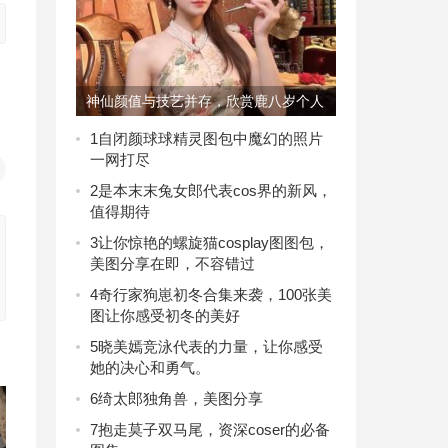
神仙颜值与技艺并存，欣赏鹿八岁个人
资料的原图
1
自闭颜球球精灵图包中魔幻的照片
一网打尽
2
是本末末兔女郎代表cos界的新风，
值得期待
3
让你惊艳的螺旋猫cosplay图图包，
美图分享在即，不容错过
4
奇行家狗崽初冬合集来袭，100张美
图让你感受初冬的美好
5
晓美嫣竞泳代表的力量，让你感受
她的决心和勇气。
6
绮太郎独角兽，美图分享
7
抱走莫子双马尾，资深coser的必备