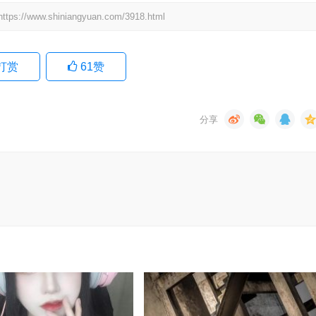
.shiniangyuan.com/3918.html
打赏
61
赞