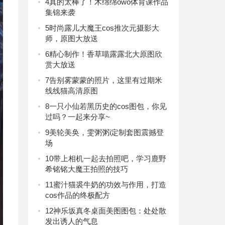
4
真的太棒了！木绵绵owo体育课作品
集锦来袭
5
时尚露儿大魔王cos推次元摄影大
师，原图大放送
6
精心制作！香草喵露露北大原图欣
赏大放送
7
告别雾蒙蒙的照片，这里有过期米
线线猫高清原图
8
一只小仙若黑历史的cos图包，你见
过吗？一起来分享~
9
美轮美奂，雯粥粥i定制套图震撼登
场
10
带上相机一起去拍照吧，学习鹿野
希铭铭大魔王拍照的技巧
11
蜜汁猫裘牛奶的功效与作用，打造
cos作品的终极配方
12
神乐坂真冬桌面美图图包：处处散
发出诱人的气息