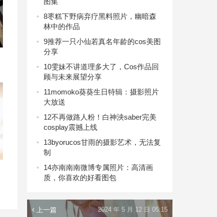
图集
8
枣糕下野病弃疗黑料照片，幽暗森
林中的作品
9
推荐一只小仙若真名年龄的cos美图
分享
10
雯妹不讲道理多大了，Cos作品回
顾与未来展望分享
11
momoko葵葵生日特辑：摄影照片
大放送
12
不再做路人粉！白神泱saber完美
cosplay震撼上线
13
byorucos甘雨的摄影艺术，无法复
制
14
亦南南南微博专属照片：高清画
y
质，你喜欢的好看图包
上一篇
2024 年 5 月 12 日 05:15