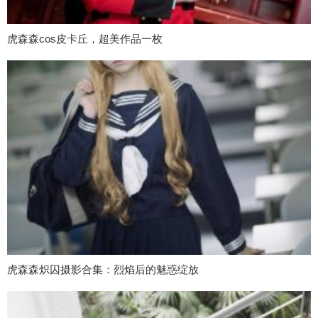
虎森森cos皮卡丘，超美作品一枚
虎森森炽囚摄影合集：烈焰后的魅惑绽放