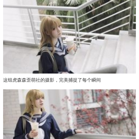
这组虎森森歪萌社的摄影，完美捕捉了每个瞬间